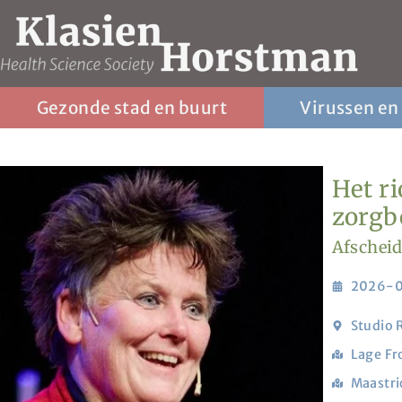
Gezonde stad en buurt
Virussen en
Het ri
zorgb
Afscheid
2026-
Studio
Lage Fr
Maastri