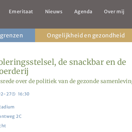
Emeritaat
Nieuws
Agenda
Over mij
 grenzen
Ongelijkheid en gezondheid
oleringsstelsel, de snackbar en de
oerderij
srede over de politiek van de gezonde samenlevin
02-27
16:30
 Radium
ontweg 2C
cht