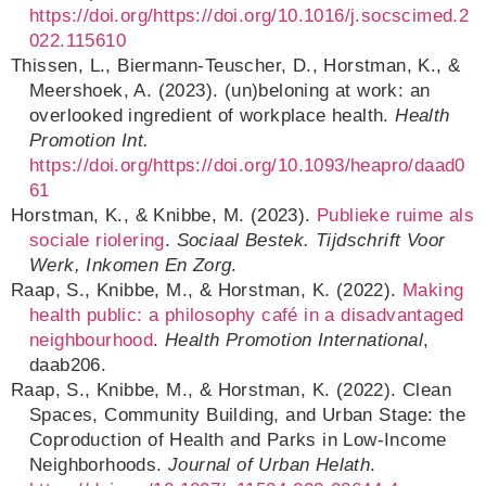
https://doi.org/https://doi.org/10.1016/j.socscimed.2
022.115610
Thissen, L., Biermann-Teuscher, D., Horstman, K., &
Meershoek, A. (2023). (un)beloning at work: an
overlooked ingredient of workplace health.
Health
Promotion Int.
https://doi.org/https://doi.org/10.1093/heapro/daad0
61
Horstman, K., & Knibbe, M. (2023).
Publieke ruime als
sociale riolering
.
Sociaal Bestek. Tijdschrift Voor
Werk, Inkomen En Zorg
.
Raap, S., Knibbe, M., & Horstman, K. (2022).
Making
health public: a philosophy café in a disadvantaged
neighbourhood
.
Health Promotion International
,
daab206.
Raap, S., Knibbe, M., & Horstman, K. (2022). Clean
Spaces, Community Building, and Urban Stage: the
Coproduction of Health and Parks in Low-Income
Neighborhoods.
Journal of Urban Helath
.