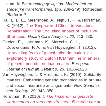
stad. In
Bestemming gewijzigd. Moderniteit en
stedelijke transformaties.
(pp. 238–249). Rotterdam:
Platform P.
Hal, L. B. E., Meershoek, A., Nijhuis, F., & Horstman,
K. (2012).
The 'Empowered Client' in Vocational
Rehabilitation: The Excluding Impact of Inclusive
Strategies
.
Health Care Analysis
,
20
, 213–230.
Geelen, E., Horstman, K., Marcelis, C. L.,
Doevendans, P. A., & Van Hoyweghen, I. (2012).
Unravelling fears of genetic discrimination: an
exploratory study of Dutch HCM families in an era
of genetic non-discrimination acts
.
European
Journal of Human Genetics
,
20
, 1018–1023.
Van Hoyweghen, I., & Horstman, K. (2010). Solidarity
matters: Embedding genetic technologies in private
and social insurance arrangements.
New Genetics
and Society
,
29
, 343–350.
Horstman, K. (2010).
Dikke kinderen, uitgebluste
werknemers en vreemde virussen: Filosofie van de