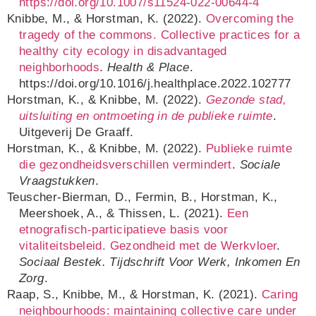
https://doi.org/10.1007/s11524-022-00644-4
Knibbe, M., & Horstman, K. (2022).
Overcoming the
tragedy of the commons. Collective practices for a
healthy city ecology in disadvantaged
neighborhoods
.
Health & Place
.
https://doi.org/10.1016/j.healthplace.2022.102777
Horstman, K., & Knibbe, M. (2022).
Gezonde stad,
uitsluiting en ontmoeting in de publieke ruimte
.
Uitgeverij De Graaff.
Horstman, K., & Knibbe, M. (2022).
Publieke ruimte
die gezondheidsverschillen vermindert
.
Sociale
Vraagstukken
.
Teuscher-Bierman, D., Fermin, B., Horstman, K.,
Meershoek, A., & Thissen, L. (2021).
Een
etnografisch-participatieve basis voor
vitaliteitsbeleid. Gezondheid met de Werkvloer
.
Sociaal Bestek. Tijdschrift Voor Werk, Inkomen En
Zorg
.
Raap, S., Knibbe, M., & Horstman, K. (2021).
Caring
neighbourhoods: maintaining collective care under