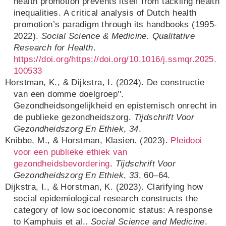
health promotion prevents itself from tackling health
inequalities. A critical analysis of Dutch health
promotion’s paradigm through its handbooks (1995-
2022).
Social Science & Medicine. Qualitative
Research for Health
.
https://doi.org/https://doi.org/10.1016/j.ssmqr.2025.
100533
Horstman, K., & Dijkstra, I. (2024). De constructie
van een domme doelgroep''.
Gezondheidsongelijkheid en epistemisch onrecht in
de publieke gezondheidszorg.
Tijdschrift Voor
Gezondheidszorg En Ethiek
,
34
.
Knibbe, M., & Horstman, Klasien. (2023).
Pleidooi
voor een publieke ethiek van
gezondheidsbevordering
.
Tijdschrift Voor
Gezondheidszorg En Ethiek
,
33
, 60–64.
Dijkstra, I., & Horstman, K. (2023). Clarifying how
social epidemiological research constructs the
category of low socioeconomic status: A response
to Kamphuis et al..
Social Science and Medicine
.