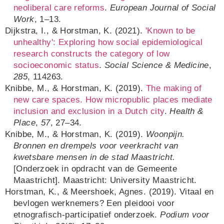
neoliberal care reforms
.
European Journal of Social
Work
, 1–13.
Dijkstra, I., & Horstman, K. (2021).
'Known to be
unhealthy': Exploring how social epidemiological
research constructs the category of low
socioeconomic status
.
Social Science & Medicine
,
285
, 114263.
Knibbe, M., & Horstman, K. (2019).
The making of
new care spaces. How micropublic places mediate
inclusion and exclusion in a Dutch city
.
Health &
Place
,
57
, 27–34.
Knibbe, M., & Horstman, K. (2019).
Woonpijn.
Bronnen en drempels voor veerkracht van
kwetsbare mensen in de stad Maastricht.
[Onderzoek in opdracht van de Gemeente
Maastricht]. Maastricht: University Maastricht.
Horstman, K., & Meershoek, Agnes. (2019). Vitaal en
bevlogen werknemers? Een pleidooi voor
etnografisch-participatief onderzoek.
Podium voor