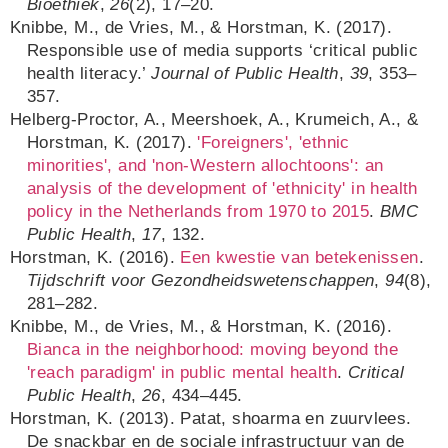
Bioethiek
,
26
(2), 17–20.
Knibbe, M., de Vries, M., & Horstman, K. (2017).
Responsible use of media supports ‘critical public
health literacy.’
Journal of Public Health
,
39
, 353–
357.
Helberg-Proctor, A., Meershoek, A., Krumeich, A., &
Horstman, K. (2017).
'Foreigners', 'ethnic
minorities', and 'non-Western allochtoons': an
analysis of the development of 'ethnicity' in health
policy in the Netherlands from 1970 to 2015
.
BMC
Public Health
,
17
, 132.
Horstman, K. (2016).
Een kwestie van betekenissen
.
Tijdschrift voor Gezondheidswetenschappen
,
94
(8),
281–282.
Knibbe, M., de Vries, M., & Horstman, K. (2016).
Bianca in the neighborhood: moving beyond the
'reach paradigm' in public mental health
.
Critical
Public Health
,
26
, 434–445.
Horstman, K. (2013). Patat, shoarma en zuurvlees.
De snackbar en de sociale infrastructuur van de