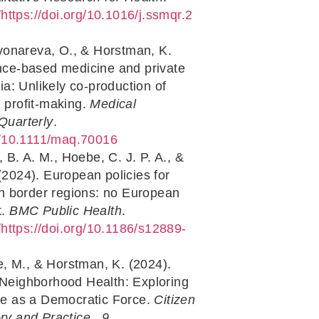
g/https://doi.org/10.1016/j.ssmqr.2
vonareva, O., & Horstman, K.
nce-based medicine and private
sia: Unlikely co-production of
 profit-making.
Medical
Quarterly
.
rg/10.1111/maq.70016
 B. A. M., Hoebe, C. J. P. A., &
(2024). European policies for
in border regions: no European
t.
BMC Public Health
.
g/https://doi.org/10.1186/s12889-
e, M., & Horstman, K. (2024).
Neighborhood Health: Exploring
ce as a Democratic Force.
Citizen
ry and Practice.
,
9
.