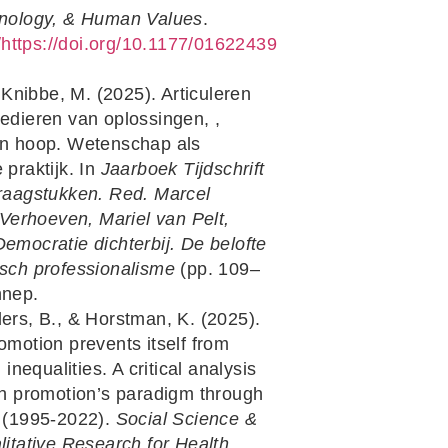
hnology, & Human Values
.
g/https://doi.org/10.1177/01622439
Knibbe, M. (2025). Articuleren
edieren van oplossingen, ,
n hoop. Wetenschap als
praktijk. In
Jaarboek Tijdschrift
raagstukken. Red. Marcel
 Verhoeven, Mariel van Pelt,
Democratie dichterbij. De belofte
sch professionalisme
(pp. 109–
nnep.
nders, B., & Horstman, K. (2025).
motion prevents itself from
 inequalities. A critical analysis
th promotion’s paradigm through
 (1995-2022).
Social Science &
itative Research for Health
.