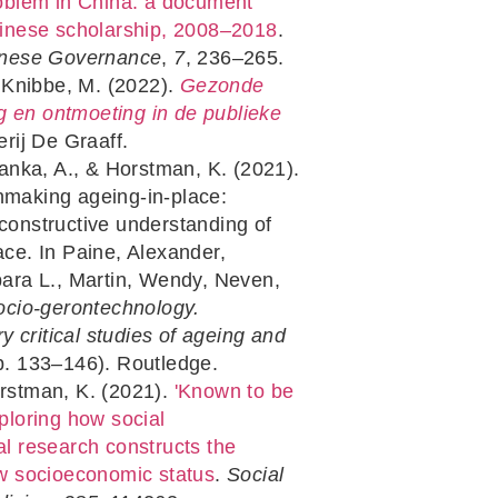
roblem in China: a document
hinese scholarship, 2008–2018
.
inese Governance
,
7
, 236–265.
 Knibbe, M. (2022).
Gezonde
ing en ontmoeting in de publieke
erij De Graaff.
anka, A., & Horstman, K. (2021).
making ageing-in-place:
constructive understanding of
ce. In Paine, Alexander,
bara L., Martin, Wendy, Neven,
ocio-gerontechnology.
ry critical studies of ageing and
. 133–146). Routledge.
Horstman, K. (2021).
'Known to be
ploring how social
l research constructs the
ow socioeconomic status
.
Social