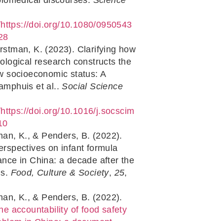
g/https://doi.org/10.1080/0950543
28
Horstman, K. (2023). Clarifying how
ological research constructs the
ow socioeconomic status: A
amphuis et al..
Social Science
g/https://doi.org/10.1016/j.socscim
10
an, K., & Penders, B. (2022).
erspectives on infant formula
nce in China: a decade after the
is.
Food, Culture & Society
,
25
,
an, K., & Penders, B. (2022).
he accountability of food safety