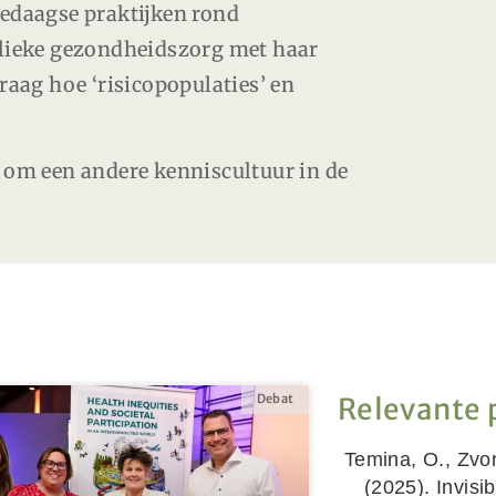
ledaagse praktijken rond
blieke gezondheidszorg met haar
 vraag hoe
‘risicopopulaties’ en
t om een andere kenniscultuur in de
Relevante 
Debat
Temina, O., Zvo
(2025). Invisib