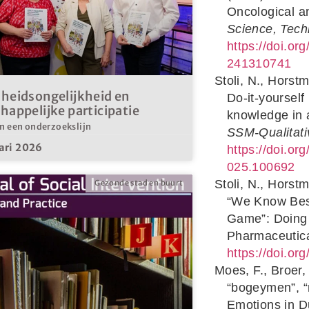
Oncological a
Science, Tec
https://doi.or
241310741
Stoli, N., Horst
heidsongelijkheid en
Do-it-yourself
appelijke participatie
knowledge in 
an een onderzoekslijn
SSM-Qualitati
ari 2026
https://doi.or
025.100692
Stoli, N., Horst
Gezonde stad en buurt
“We Know Best
Game”: Doing 
Pharmaceutic
https://doi.or
Moes, F., Broer,
“bogeymen”, “
Emotions in D