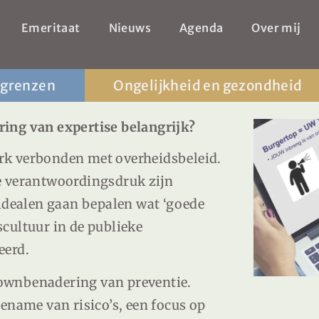
Emeritaat
Nieuws
Agenda
Over mij
 grenzen
Ongelijkheid en gezondheid
ing van expertise belangrijk?
rk verbonden met overheidsbeleid.
e verantwoordingsdruk zijn
 idealen gaan bepalen wat ‘goede
cultuur in de publieke
eerd.
ownbenadering van preventie.
ename van risico’s, een focus op