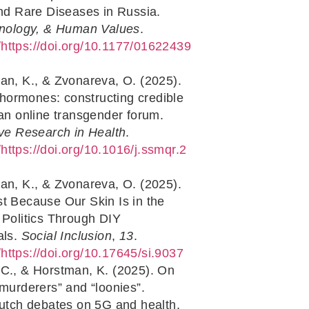
nd Rare Diseases in Russia.
hnology, & Human Values
.
g/https://doi.org/10.1177/01622439
man, K., & Zvonareva, O. (2025).
 hormones: constructing credible
an online transgender forum.
ve Research in Health
.
g/https://doi.org/10.1016/j.ssmqr.2
man, K., & Zvonareva, O. (2025).
 Because Our Skin Is in the
Politics Through DIY
als.
Social Inclusion
,
13
.
g/https://doi.org/10.17645/si.9037
 C., & Horstman, K. (2025). On
murderers” and “loonies”.
utch debates on 5G and health.