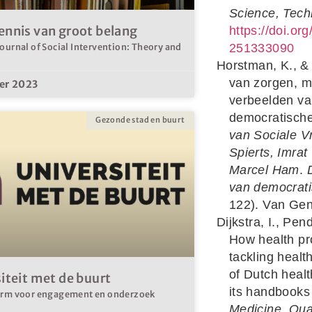
Science, Tec
ennis van groot belang
https://doi.or
251333090
ournal of Social Intervention: Theory and
Horstman, K., & 
van zorgen, m
er 2023
verbeelden va
democratische 
Gezonde stad en buurt
van Sociale V
Spierts, Imrat
Marcel Ham
.
van democrati
122). Van Ge
Dijkstra, I., Pe
How health pro
tackling health
of Dutch heal
iteit met de buurt
its handbooks
orm voor engagement en onderzoek
Medicine. Qual