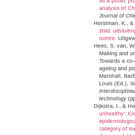
as a public p
analysis of C
Journal of Ch
Horstman, K., &
stad, uitsluit
ruimte
. Uitgev
Hees, S. van, W
Making and un
Towards a co-
ageing and pla
Marshall, Bar
Louis (Ed.),
S
Interdisciplina
technology
(pp
Dijkstra, I., & 
unhealthy': Ex
epidemiologica
category of l