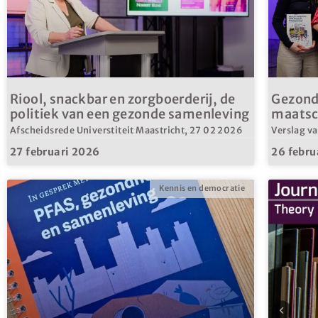
Riool, snackbar en zorgboerderij, de
Gezond
politiek van een gezonde samenleving
maatsch
Afscheidsrede Universtiteit Maastricht, 27 02 2026
Verslag v
27 februari 2026
26 febru
Kennis en democratie