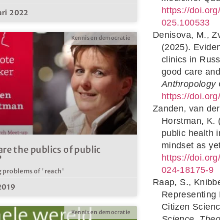
https://doi.or
ari 2022
025.100533
Denisova, M., Z
Kennis en democratie
(2025). Evide
clinics in Rus
good care and
Anthropology 
https://doi.o
Zanden, van der,
Horstman, K. 
public health 
mindset as ye
re the publics of public
https://doi.or
?
024-18175-9
 problems of 'reach'
Raap, S., Knibb
 2019
Representing 
Citizen Scien
Kennis en democratie
Science. Theo