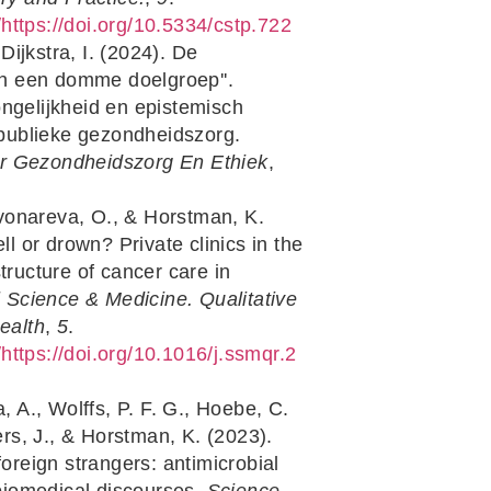
g/https://doi.org/10.5334/cstp.722
Dijkstra, I. (2024). De
an een domme doelgroep''.
gelijkheid en epistemisch
 publieke gezondheidszorg.
oor Gezondheidszorg En Ethiek
,
vonareva, O., & Horstman, K.
ll or drown? Private clinics in the
ructure of cancer care in
 Science & Medicine. Qualitative
ealth
,
5
.
g/https://doi.org/10.1016/j.ssmqr.2
A., Wolffs, P. F. G., Hoebe, C.
ers, J., & Horstman, K. (2023).
oreign strangers: antimicrobial
 biomedical discourses.
Science