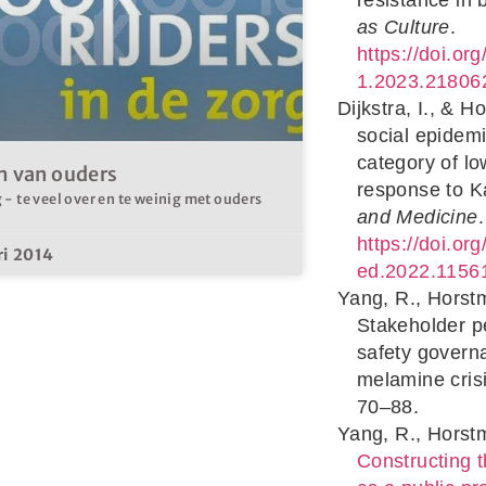
as Culture
.
https://doi.or
1.2023.21806
Dijkstra, I., & 
social epidemi
category of l
m van ouders
response to K
- te veel over en te weinig met ouders
and Medicine
.
https://doi.or
ri 2014
ed.2022.1156
Yang, R., Horstm
Stakeholder p
safety governa
melamine cris
70–88.
Yang, R., Horstm
Constructing t