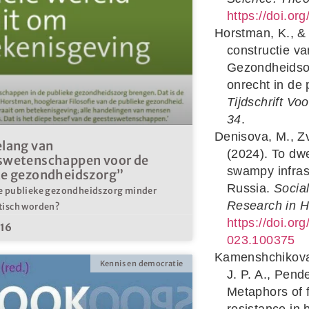
https://doi.or
Horstman, K., & 
constructie v
Gezondheidson
onrecht in de
Tijdschrift V
34
.
Denisova, M., Z
elang van
(2024). To dwe
swetenschappen voor de
swampy infrast
ke gezondheidszorg”
Russia.
Social
e publieke gezondheidszorg minder
Research in H
tisch worden?
https://doi.or
016
023.100375
Kamenshchikova, 
Kennis en democratie
J. P. A., Pend
Metaphors of f
resistance in