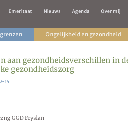
Emeritaat
Nieuws
Agenda
Over mij
 grenzen
Ongelijkheid en gezondheid
n aan gezondheidsverschillen in d
eke gezondheidszorg
0-14
ezng GGD Fryslan