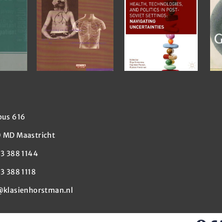
bus 616
 MD Maastricht
43 388 1144
3 388 1118
@klasienhorstman.nl