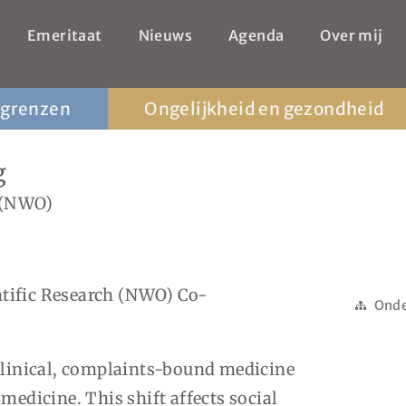
Emeritaat
Nieuws
Agenda
Over mij
 grenzen
Ongelijkheid en gezondheid
g
e (NWO)
ntific Research (NWO) Co-
Onde
 clinical, complaints-bound medicine
 medicine. This shift affects social