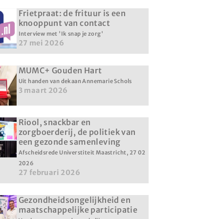
Frietpraat: de frituur is een
knooppunt van contact
Interview met 'Ik snap je zorg'
27 mei 2026
MUMC+ Gouden Hart
Uit handen van dekaan Annemarie Schols
3 maart 2026
Riool, snackbar en
zorgboerderij, de politiek van
een gezonde samenleving
Afscheidsrede Universtiteit Maastricht, 27 02
2026
27 februari 2026
Gezondheidsongelijkheid en
maatschappelijke participatie